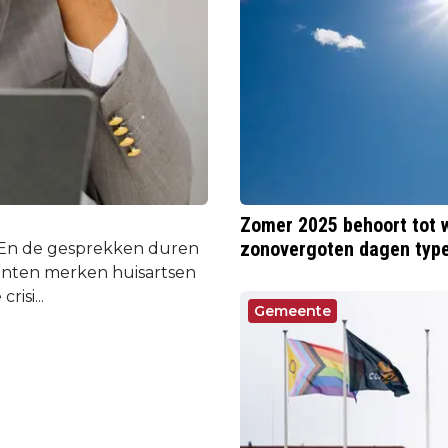
t
Zomer 2025 behoort tot w
zonovergoten dagen type
. En de gesprekken duren
enten merken huisartsen
isi...
Gemeente