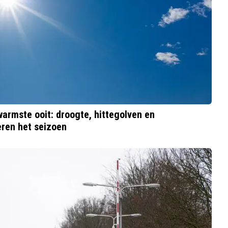
armste ooit: droogte, hittegolven en
ren het seizoen